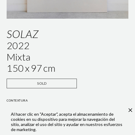
SOLAZ
2022
Mixta
150
x
97
cm
SOLD
CONTEXTURA
A material exploration of fluid memory. The dialogue between the
Al hacer clic en "Aceptar", acepta el almacenamiento de
rawness of the canvas and the subtlety of the gauze represents the
cookies en su dispositivo para mejorar la navegación del
boundary between the present and the past, where colour fades like
sitio, analizar el uso del sitio y ayudar en nuestros esfuerzos
a receding memory.
de marketing.