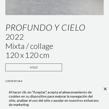
PROFUNDO Y CIELO
2022
Mixta / collage
120
x
120
cm
SOLD
CONTEXTURA
A material exploration of fluid memory. The dialogue between the
Al hacer clic en "Aceptar", acepta el almacenamiento de
rawness of the canvas and the subtlety of the gauze represents the
cookies en su dispositivo para mejorar la navegación del
boundary between the present and the past, where colour fades like
sitio, analizar el uso del sitio y ayudar en nuestros esfuerzos
a receding memory.
de marketing.