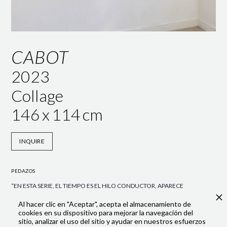
CABOT
2023
Collage
146
x
114
cm
INQUIRE
PEDAZOS
“EN ESTA SERIE, EL TIEMPO ES EL HILO CONDUCTOR, APARECE
TRAS UN EJERCICIO DE INTROSPECCIÓN, PARTIENDO DE UNA
Al hacer clic en "Aceptar", acepta el almacenamiento de
MIRADA A ESOS MOMENTOS , RECUPERANDO INSTANTES DEL
cookies en su dispositivo para mejorar la navegación del
PASADO Y REPRESENTÁNDOLOS DE UNA FORMA ESCUETA Y
sitio, analizar el uso del sitio y ayudar en nuestros esfuerzos
LIMPIA.”